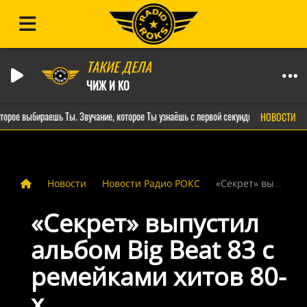
ТАКИЕ ДЕЛА
ЧИЖ И КО
рое выбираешь Ты. Звучание, которое Ты узнаёшь с первой секунды
Дел
НОВОСТИ
Новости
Новости Радио РОКС
«Секрет» выпустил альбом Big Beat 83 с ремейками хитов 80-х
«Секрет» выпустил
альбом Big Beat 83 с
ремейками хитов 80-
х