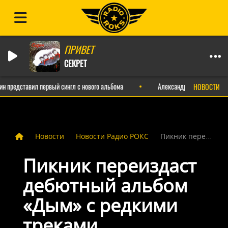
ПРИВЕТ
СЕКРЕТ
редставил первый сингл с нового альбома
Александр Пушной выпустил 
НОВОСТИ
Новости
Новости Радио РОКС
Пикник переиздаст дебютный альбом «Дым» с редкими треками
Пикник переиздаст
дебютный альбом
«Дым» с редкими
треками