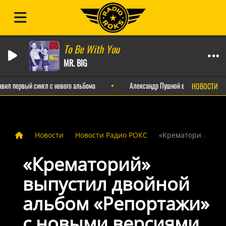
To Be With You
MR. BIG
л первый сингл с нового альбома
Александр Пушной выпустил ироничный
НОВОСТИ
Новости
Новости Радио РОКС
«Крематорий» выпустил двойной альбом «Репортажи» с новыми версиями хитов
«Крематорий»
выпустил двойной
альбом «Репортажи»
с новыми версиями